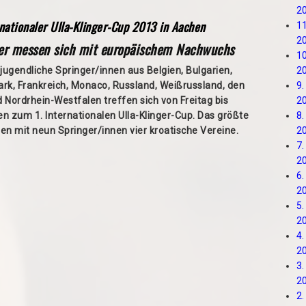
2
nationaler Ulla-Klinger-Cup 2013 in Aachen
11
2
er messen sich mit europäischem Nachwuchs
10
-jugendliche Springer/innen aus Belgien, Bulgarien,
2
rk, Frankreich, Monaco, Russland, Weißrussland, den
9.
 Nordrhein-Westfalen treffen sich von Freitag bis
2
n zum 1. Internationalen Ulla-Klinger-Cup. Das größte
8.
en mit neun Springer/innen vier kroatische Vereine.
2
7.
2
6.
2
5.
2
4.
2
3.
2
2.