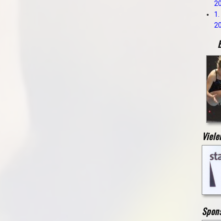
2
1.
2
B
Viele
Spon