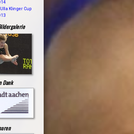
014
 Ulla Klinger Cup
013
ildergalerie
n Dank
soren