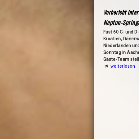
Vorbericht Inter
Neptun-Spring
Fast 60 C- und D
Kroatien, Dänema
Niederlanden und
Sonntag in Aache
Gäste-Team stell
weiterlesen