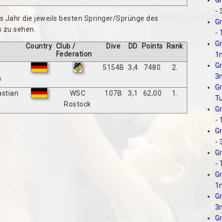
Gr
-
des Jahr die jeweils besten Springer/Sprünge des
Gr
s zu sehen.
-
Gr
Country
Club /
Dive
DD
Points
Rank
Federation
1
Gr
5154B
3,4
7480
2.
3
n
Gr
astian
WSC
107B
3,1
62,00
1.
T
Rostock
Gr
-
Gr
-
Gr
-
Gr
1
Gr
3
Gr