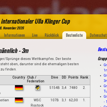
 internationaler Ulla Klinger Cup
 8. November 2026
Informationen
Live
Rückblick
Bestenliste
Datenschut
männlich - 3m
Beste
Grupp
nger/Sprünge dieses Wettkampfes. Der beste
steht oben, darunter sind die ehemaligen besten
Gr
zu finden.
1
Gr
Country
Club /
Dive
DD
Points
Rank
3
Federation
Gr
5154B
3,4
7480
2.
T
n
Gr
astian
WSC
107B
3,1
62,00
1.
-
Rostock