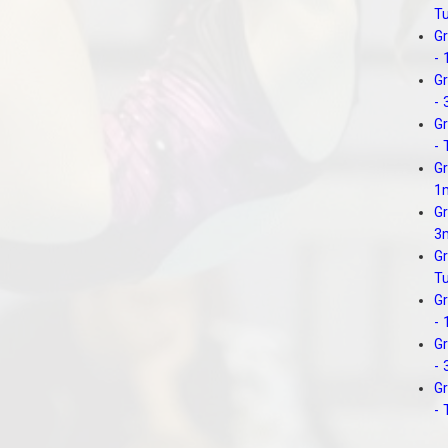
T
Gr
-
Gr
-
Gr
-
Gr
1
Gr
3
Gr
T
G
-
G
-
G
-