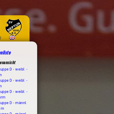
z
nliste
enansicht
uppe D - weibl. -
m
uppe D - weibl. -
m
uppe D - weibl. -
urm
uppe D - männl.
 1m