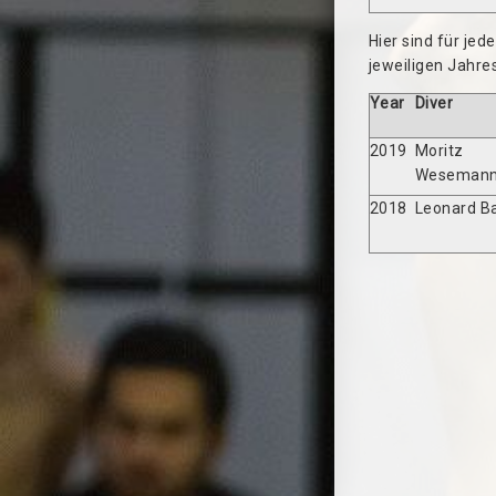
Hier sind für je
jeweiligen Jahre
Year
Diver
2019
Moritz
Weseman
2018
Leonard B