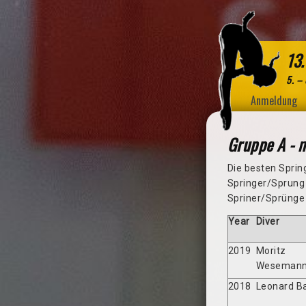
13.
5. –
Anmeldung
Gruppe A - 
Die besten Spri
Springer/Sprung 
Spriner/Sprünge 
Year
Diver
2019
Moritz
Weseman
2018
Leonard B