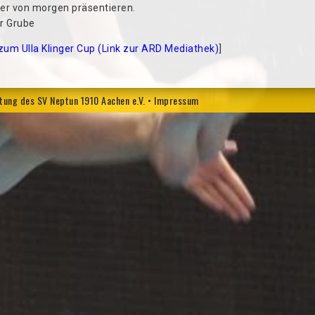
ler von morgen präsentieren.
er Grube
zum Ulla Klinger Cup (Link zur ARD Mediathek)
]
ltung des SV Neptun 1910 Aachen e.V.
•
Impressum