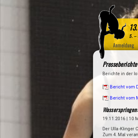
13.
5. –
Anmeldung
Presseberichte
Berichte in der l
[
Bericht vom 
[
Bericht vom 
Wasserspringen:
19.11.2016 | 10 M
Der Ulla-Klinger
Zum 4. Mal vera