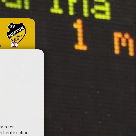
z
pringer.
ch heute schon