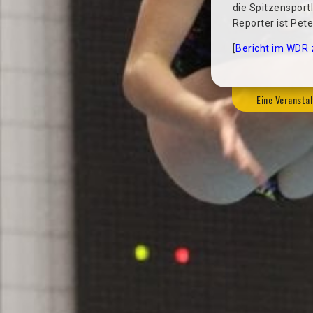
die Spitzensport
Reporter ist Pet
[
Bericht im WDR 
Eine Veransta